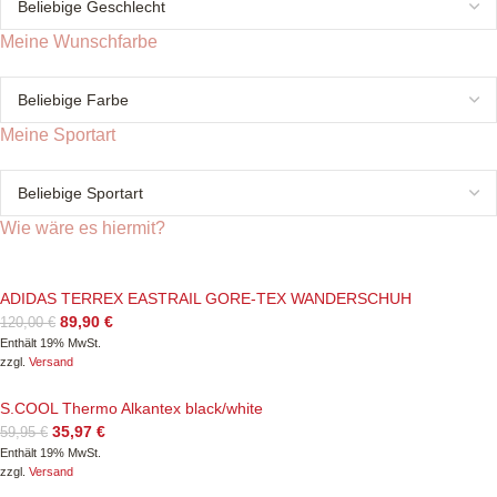
Meine Wunschfarbe
Meine Sportart
Wie wäre es hiermit?
ADIDAS TERREX EASTRAIL GORE-TEX WANDERSCHUH
89,90
€
120,00
€
Enthält 19% MwSt.
zzgl.
Versand
S.COOL Thermo Alkantex black/white
35,97
€
59,95
€
Enthält 19% MwSt.
zzgl.
Versand