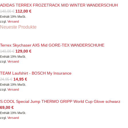
ADIDAS TERREX FROZETRACK MID WINTER WANDERSCHUH
112,00
€
140,00
€
Enthält 19% MwSt.
zzgl.
Versand
Neueste Produkte
Terrex Skychaser AX5 Mid GORE-TEX WANDERSCHUHE
129,00
€
140,00
€
Enthält 19% MwSt.
zzgl.
Versand
TEAM Laufshirt - BOSCH My Insurance
14,95
€
24,95
€
Enthält 19% MwSt.
zzgl.
Versand
S.COOL Special Jump THERMO GRIPP World Cup Glove schwarz
69,00
€
Enthält 19% MwSt.
zzgl.
Versand