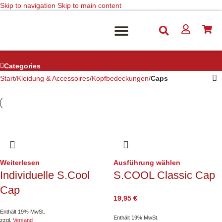
Skip to navigation
Skip to main content
Caps
FANARTIKEL WINTERSPORT
KLEIDUNG & ACCESSOIRES
Categories
Start
/
Kleidung & Accessoires
/
Kopfbedeckungen
/
Caps
Weiterlesen
Ausführung wählen
Individuelle S.Cool
S.COOL Classic Cap
Cap
19,95
€
Enthält 19% MwSt.
Enthält 19% MwSt.
zzgl.
Versand