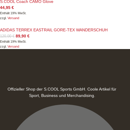
S.COOL Coach CAMO Glove
44,95
€
Enthält 19% MwSt.
zzgl.
Versand
ADIDAS TERREX EASTRAIL GORE-TEX WANDERSCHUH
89,90
€
120,00
€
Enthält 19% MwSt.
zzgl.
Versand
Offizieller Shop der S.COOL Sports GmbH. Coole Artikel für
Sport, Business und Merchandising.