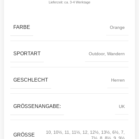
Lieferzeit: ca. 3-4 Werktage
FARBE
Orange
SPORTART
Outdoor
,
Wandern
GESCHLECHT
Herren
GRÖSSENANGABE:
UK
10
,
10½
,
11
,
11½
,
12
,
12½
,
13½
,
6½
,
7
,
GRÖSSE
7½
,
8
,
8½
,
9
,
9½